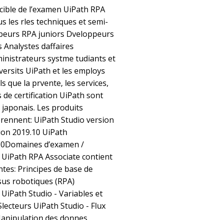
 cible de l’examen UiPath RPA
s les rles techniques et semi-
ppeurs RPA juniors Dveloppeurs
s Analystes daffaires
inistrateurs systme tudiants et
iversits UiPath et les employs
s que la prvente, les services,
 de certification UiPath sont
 japonais. Les produits
rennent: UiPath Studio version
ion 2019.10 UiPath
.10Domaines d’examen /
UiPath RPA Associate contient
ntes: Principes de base de
sus robotiques (RPA)
UiPath Studio - Variables et
lecteurs UiPath Studio - Flux
Manipulation des donnes