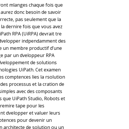
ront mlanges chaque fois que
s aurez donc besoin de savoir
rrecte, pas seulement que la
B la dernire fois que vous avez
 UiPath RPA (UiRPA) devrait tre
t dvelopper indpendamment des
re un membre productif d’une
ige par un dveloppeur RPA
dveloppement de solutions
hnologies UiPath. Cet examen
es comptences lies la rsolution
 des processus et la cration de
 simples avec des composants
ls que UiPath Studio, Robots et
premire tape pour les
nt dvelopper et valuer leurs
ptences pour devenir un
 architecte de solution ou un