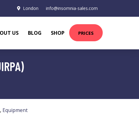
London
info@insomnia-sales.com
OUT US
BLOG
SHOP
PRICES
UIRPA)
,
Equipment