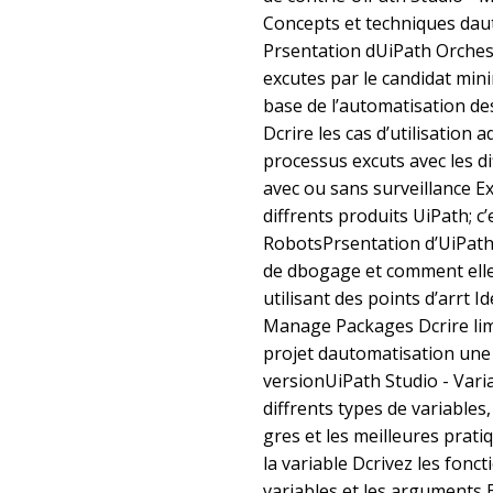
Concepts et techniques dau
Prsentation dUiPath Orche
excutes par le candidat mini
base de l’automatisation d
Dcrire les cas d’utilisation 
processus excuts avec les di
avec ou sans surveillance Ex
diffrents produits UiPath; c’
RobotsPrsentation d’UiPath 
de dbogage et comment elles
utilisant des points d’arrt I
Manage Packages Dcrire li
projet dautomatisation une 
versionUiPath Studio - Vari
diffrents types de variables,
gres et les meilleures pratiq
la variable Dcrivez les fonct
variables et les arguments