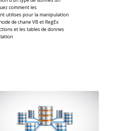
rsion d’un type de donnes un
quez comment les
t utilises pour la manipulation
hode de chane VB et RegEx
ctions et les tables de donnes
lation