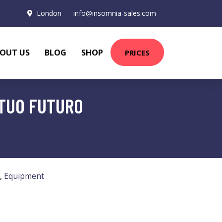
London
info@insomnia-sales.com
OUT US
BLOG
SHOP
PRICES
 TUO FUTURO
,
Equipment