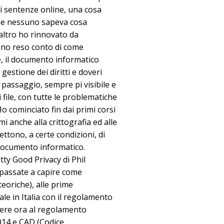
di sentenze online, una cosa
che nessuno sapeva cosa
ltro ho rinnovato da
sono reso conto di come
re, il documento informatico
gestione dei diritti e doveri
 passaggio, sempre pi visibile e
i file, con tutte le problematiche
Ho cominciato fin dai primi corsi
i anche alla crittografia ed alle
ttono, a certe condizioni, di
documento informatico.
ty Good Privacy di Phil
passate a capire come
teoriche), alle prime
tale in Italia con il regolamento
ngere ora al regolamento
014 e CAD (Codice