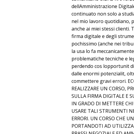
dellAmministrazione Digitale)
continuato non solo a studia
nel mio lavoro quotidiano,
anche ai miei stessi clienti. 
firma digitale e degli strum
pochissimo (anche nei tribun
la usa lo fa meccanicamente
problematiche tecniche e leg
perdendo cos lopportunit d
dalle enormi potenzialit, olt
commettere gravi errori. 
REALIZZARE UN CORSO, P
SULLA FIRMA DIGITALE E 
IN GRADO DI METTERE CH
USARE TALI STRUMENTI N
ERRORI. UN CORSO CHE UNI
PORTANDOTI AD UTILIZZA
PRASSI NEGOZIALE ED AM