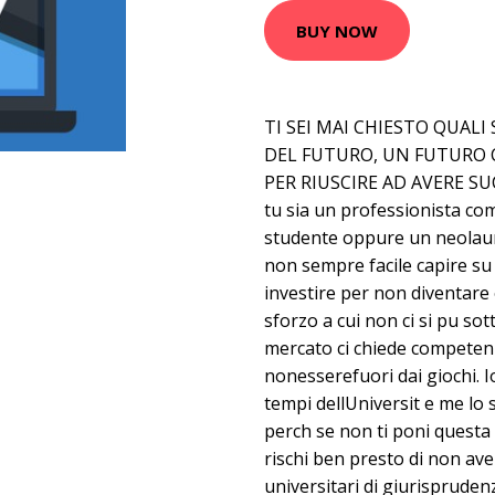
BUY NOW
TI SEI MAI CHIESTO QUAL
DEL FUTURO, UN FUTURO C
PER RIUSCIRE AD AVERE S
tu sia un professionista c
studente oppure un neolaur
non sempre facile capire su
investire per non diventare 
sforzo a cui non ci si pu sot
mercato ci chiede compete
nonesserefuori dai giochi. I
tempi dellUniversit e me lo
perch se non ti poni quest
rischi ben presto di non aver
universitari di giurisprudenz