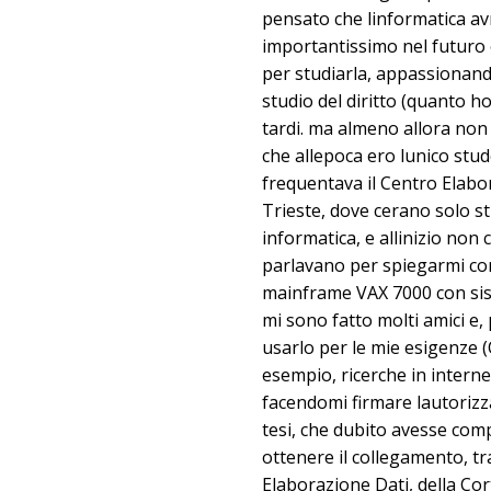
pensato che linformatica a
importantissimo nel futuro 
per studiarla, appassionand
studio del diritto (quanto ho
tardi. ma almeno allora non 
che allepoca ero lunico stu
frequentava il Centro Elabor
Trieste, dove cerano solo s
informatica, e allinizio non
parlavano per spiegarmi co
mainframe VAX 7000 con si
mi sono fatto molti amici e
usarlo per le mie esigenze (
esempio, ricerche in interne
facendomi firmare lautorizz
tesi, che dubito avesse com
ottenere il collegamento, tr
Elaborazione Dati, della Co