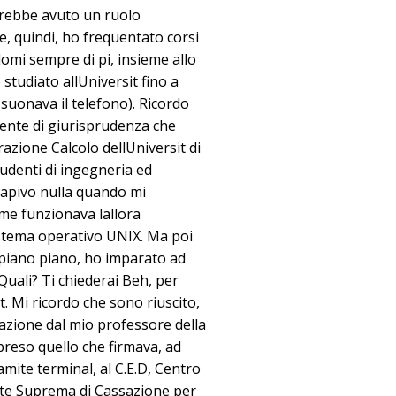
vrebbe avuto un ruolo
e, quindi, ho frequentato corsi
omi sempre di pi, insieme allo
 studiato allUniversit fino a
suonava il telefono). Ricordo
dente di giurisprudenza che
azione Calcolo dellUniversit di
tudenti di ingegneria ed
 capivo nulla quando mi
me funzionava lallora
stema operativo UNIX. Ma poi
, piano piano, ho imparato ad
Quali? Ti chiederai Beh, per
t. Mi ricordo che sono riuscito,
azione dal mio professore della
preso quello che firmava, ad
amite terminal, al C.E.D, Centro
rte Suprema di Cassazione per