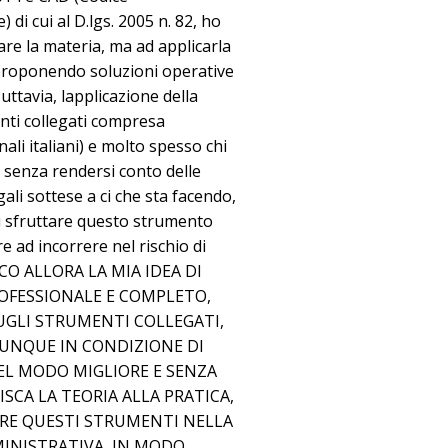
 di cui al D.lgs. 2005 n. 82, ho
re la materia, ma ad applicarla
 proponendo soluzioni operative
Tuttavia, lapplicazione della
enti collegati compresa
ali italiani) e molto spesso chi
 senza rendersi conto delle
ali sottese a ci che sta facendo,
i sfruttare questo strumento
re ad incorrere nel rischio di
ECCO ALLORA LA MIA IDEA DI
ROFESSIONALE E COMPLETO,
SUGLI STRUMENTI COLLEGATI,
IUNQUE IN CONDIZIONE DI
EL MODO MIGLIORE E SENZA
SCA LA TEORIA ALLA PRATICA,
RE QUESTI STRUMENTI NELLA
MINISTRATIVA, IN MODO