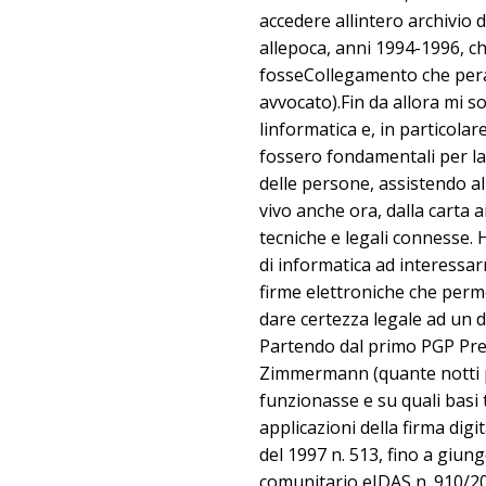
accedere allintero archivio 
allepoca, anni 1994-1996, 
fosseCollegamento che pera
avvocato).Fin da allora mi 
linformatica e, in particola
fossero fondamentali per la 
delle persone, assistendo al
vivo anche ora, dalla carta a
tecniche e legali connesse. 
di informatica ad interessarm
firme elettroniche che perme
dare certezza legale ad un 
Partendo dal primo PGP Pret
Zimmermann (quante notti 
funzionasse e su quali basi 
applicazioni della firma digi
del 1997 n. 513, fino a giu
comunitario eIDAS n. 910/2