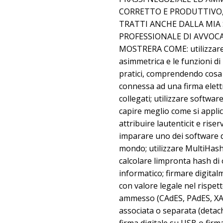
CORRETTO E PRODUTTIVO,
TRATTI ANCHE DALLA MIA 
PROFESSIONALE DI AVVOC
MOSTRERA COME: utilizzare l
asimmetrica e le funzioni d
pratici, comprendendo cosa 
connessa ad una firma elett
collegati; utilizzare soft
capire meglio come si applich
attribuire lautenticit e rise
imparare uno dei software di
mondo; utilizzare MultiHashe
calcolare limpronta hash di
informatico; firmare digita
con valore legale nel rispet
ammesso (CAdES, PAdES, XAdE
associata o separata (detac