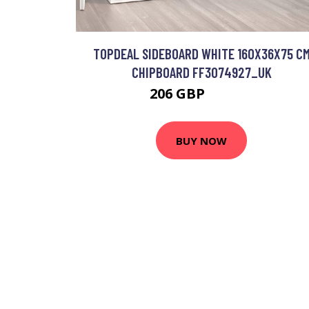
TOPDEAL SIDEBOARD WHITE 160X36X75 C
CHIPBOARD FF3074927_UK
206 GBP
303.38 GBP
BUY NOW