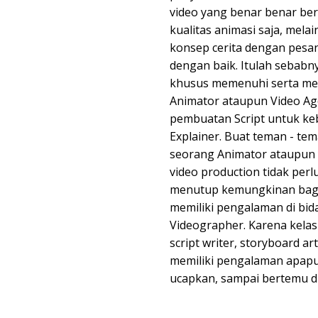
video yang benar benar ber
kualitas animasi saja, melai
konsep cerita dengan pesa
dengan baik. Itulah sebabny
khusus memenuhi serta me
Animator ataupun Video Ag
pembuatan Script untuk ke
Explainer. Buat teman - t
seorang Animator ataupun 
video production tidak perlu 
menutup kemungkinan bagi 
memiliki pengalaman di bi
Videographer. Karena kelas
script writer, storyboard ar
memiliki pengalaman apapun
ucapkan, sampai bertemu di 