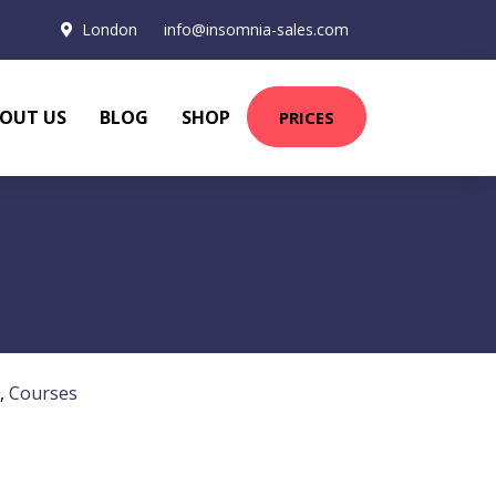
London
info@insomnia-sales.com
OUT US
BLOG
SHOP
PRICES
,
Courses