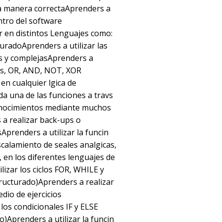
na manera correctaAprenders a
entro del software
en distintos Lenguajes como:
uradoAprenders a utilizar las
s y complejasAprenders a
cas, OR, AND, NOT, XOR
n cualquier lgica de
a una de las funciones a travs
onocimientos mediante muchos
 a realizar back-ups o
prenders a utilizar la funcin
calamiento de seales analgicas,
, en los diferentes lenguajes de
izar los ciclos FOR, WHILE y
ructurado)Aprenders a realizar
dio de ejercicios
 los condicionales IF y ELSE
o)Aprenders a utilizar la funcin