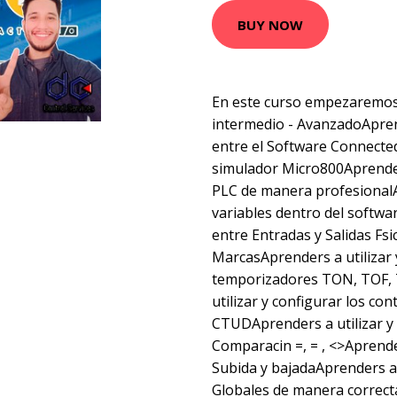
BUY NOW
En este curso empezaremos 
intermedio - AvanzadoAprend
entre el Software Connect
simulador Micro800Aprende
PLC de manera profesionalA
variables dentro del softw
entre Entradas y Salidas Fs
MarcasAprenders a utilizar 
temporizadores TON, TOF,
utilizar y configurar los co
CTUDAprenders a utilizar y 
Comparacin =, = , <>Aprender
Subida y bajadaAprenders a u
Globales de manera correct