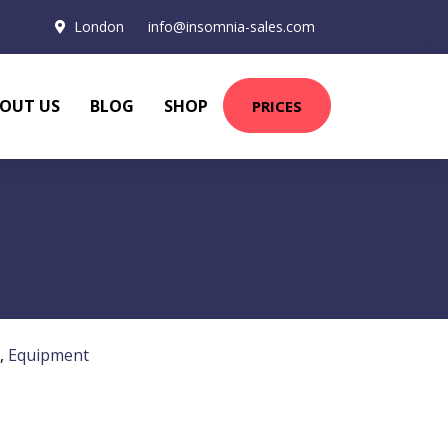
London
info@insomnia-sales.com
OUT US
BLOG
SHOP
PRICES
,
Equipment