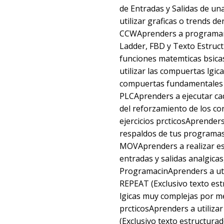
de Entradas y Salidas de u
utilizar graficas o trends d
CCWAprenders a programar 
Ladder, FBD y Texto Estruct
funciones matemticas bsica
utilizar las compuertas lgi
compuertas fundamentales e
PLCAprenders a ejecutar cad
del reforzamiento de los c
ejercicios prcticosAprenders
respaldos de tus programasA
MOVAprenders a realizar es
entradas y salidas analgicas
ProgramacinAprenders a util
REPEAT (Exclusivo texto est
lgicas muy complejas por me
prcticosAprenders a utilizar
(Exclusivo texto estructurad