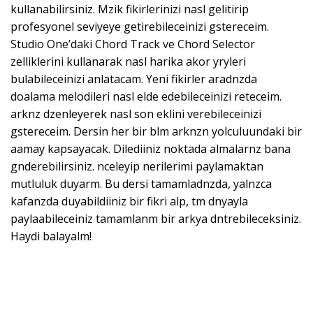
kullanabilirsiniz. Mzik fikirlerinizi nasl gelitirip
profesyonel seviyeye getirebileceinizi gstereceim.
Studio One’daki Chord Track ve Chord Selector
zelliklerini kullanarak nasl harika akor yryleri
bulabileceinizi anlatacam. Yeni fikirler aradnzda
doalama melodileri nasl elde edebileceinizi reteceim.
arknz dzenleyerek nasl son eklini verebileceinizi
gstereceim. Dersin her bir blm arknzn yolculuundaki bir
aamay kapsayacak. Dilediiniz noktada almalarnz bana
gnderebilirsiniz. nceleyip nerilerimi paylamaktan
mutluluk duyarm. Bu dersi tamamladnzda, yalnzca
kafanzda duyabildiiniz bir fikri alp, tm dnyayla
paylaabileceiniz tamamlanm bir arkya dntrebileceksiniz.
Haydi balayalm!