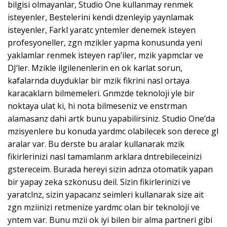
bilgisi olmayanlar, Studio One kullanmay renmek
isteyenler, Bestelerini kendi dzenleyip yaynlamak
isteyenler, Farkl yaratc yntemler denemek isteyen
profesyoneller, zgn mzikler yapma konusunda yeni
yaklamlar renmek isteyen rap’iler, mzik yapmclar ve
DJ’ler. Mzikle ilgilenenlerin en ok karlat sorun,
kafalarnda duyduklar bir mzik fikrini nasl ortaya
karacaklarn bilmemeleri. Gnmzde teknoloji yle bir
noktaya ulat ki, hi nota bilmeseniz ve enstrman
alamasanz dahi artk bunu yapabilirsiniz. Studio One’da
mzisyenlere bu konuda yardmc olabilecek son derece gl
aralar var. Bu derste bu aralar kullanarak mzik
fikirlerinizi nasl tamamlanm arklara dntrebileceinizi
gstereceim. Burada hereyi sizin adnza otomatik yapan
bir yapay zeka szkonusu deil. Sizin fikirlerinizi ve
yaratclnz, sizin yapacanz seimleri kullanarak size ait
zgn mziinizi retmenize yardmc olan bir teknoloji ve
yntem var. Bunu mzii ok iyi bilen bir alma partneri gibi