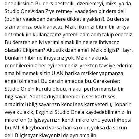
dnebilirsiniz. Bu ders bestecilii, dzenlemeyi, miksi ya da
Studio One’A’dan Z’ye retmeyi vaadeden bir ders deil
(bunlar vaadeden derslere dikkatle yaklan!). Bu derste
sizin arknza odaklanacaz. Mzik fikrinizi bitmi bir arkya
dntrmek iin kullanacamz yntemi adm adm takip edeceiz.
Bu dersten en iyi verimi almak iin nelere ihtiyacnz
olacak? Ekipman? Akustik dzenleme? Mzik bilgisi? Hayr,
bunlarn hibirine ihtiyacnz yok. Mzik hakknda
renebileceiniz her eyi renmenizi yrekten tavsiye ederim,
ama bilmemek sizin U AN harika mzikler yapmanza
engel olmamal. Bu dersin amac da bu. Gerekenler:
Studio One’n kurulu olduu, makul performansta bir
bilgisayar, Yaptnz duyabilmeniz iin ses kart/ ses
arabirimi (bilgisayarnzn kendi ses kart yeterli),Hoparlr
veya kulaklk, Ezginizi Studio One’a kaydedebilmeniz iin
mikrofon (bilgisayarnzn kendi mikrofonu yeterli)Hepsi
bu. MIDI keyboard varsa harika olur, yoksa da sorun
deil. Bilgisayar klavyenizi de ayn ama iin