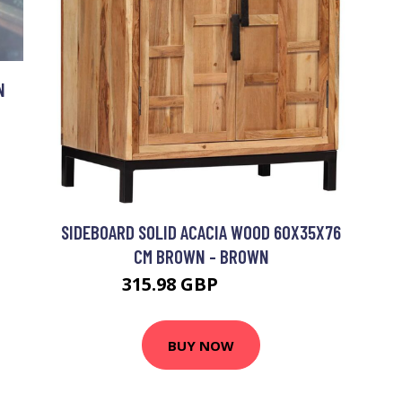
N
SIDEBOARD SOLID ACACIA WOOD 60X35X76
CM BROWN - BROWN
315.98 GBP
501.63 GBP
BUY NOW