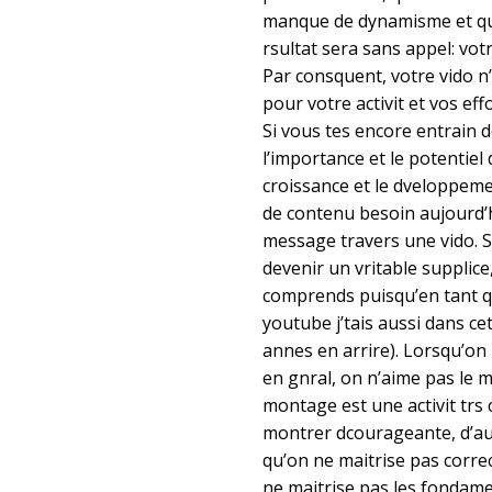
manque de dynamisme et qu’i
rsultat sera sans appel: vot
Par consquent, votre vido n
pour votre activit et vos ef
Si vous tes encore entrain d
l’importance et le potentiel
croissance et le dveloppemen
de contenu besoin aujourd’h
message travers une vido. 
devenir un vritable supplice
comprends puisqu’en tant q
youtube j’tais aussi dans cet
annes en arrire). Lorsqu’on
en gnral, on n’aime pas le m
montage est une activit trs
montrer dcourageante, d’au
qu’on ne maitrise pas corre
ne maitrise pas les fondam