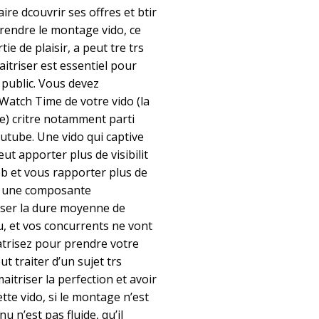
ire dcouvrir ses offres et btir
prendre le montage vido, ce
ie de plaisir, a peut tre trs
aitriser est essentiel pour
e public. Vous devez
Watch Time de votre vido (la
) critre notamment parti
outube. Une vido qui captive
eut apporter plus de visibilit
eb et vous rapporter plus de
st une composante
ser la dure moyenne de
, et vos concurrents ne vont
atrisez pour prendre votre
ut traiter d’un sujet trs
aitriser la perfection et avoir
tte vido, si le montage n’est
u n’est pas fluide, qu’il