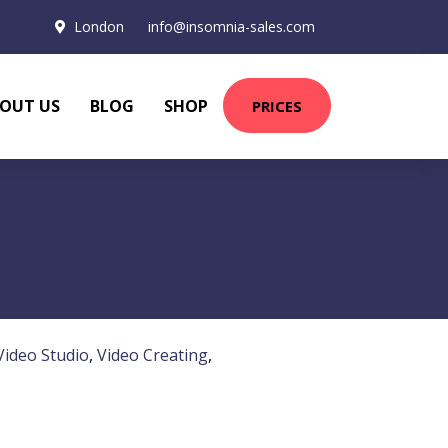
London
info@insomnia-sales.com
OUT US
BLOG
SHOP
PRICES
Video Studio
,
Video Creating
,