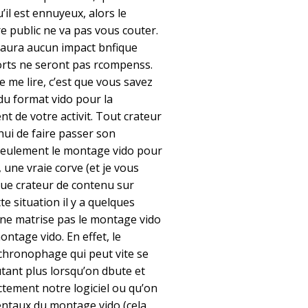
l est ennuyeux, alors le
re public ne va pas vous couter.
’aura aucun impact bnfique
forts ne seront pas rcompenss.
e me lire, c’est que vous savez
 du format vido pour la
t de votre activit. Tout crateur
ui de faire passer son
Seulement le montage vido pour
, une vraie corve (et je vous
ue crateur de contenu sur
te situation il y a quelques
 ne matrise pas le montage vido
ontage vido. En effet, le
 chronophage qui peut vite se
tant plus lorsqu’on dbute et
ctement notre logiciel ou qu’on
entaux du montage vido (cela