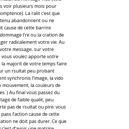
s voir plusieurs mois pour
omptence). La ralit c’est que
ntenu abandonnent ou ne
it cause de cette barrire
 dommage l’re ou la cration de
nger radicalement votre vie. Au
 votre message, sur votre
e vous voulez apporte votre
 la majorit de votre temps faire
ur un rsultat peu probant
ent synchronis l’image, la vido
 mouvement, la couleurs de
s. ) Au final vous passez du
age de faible qualit, peu
rte pas de rsultat ou pire. vous
 pass l’action cause de cette
uation ne doit pas durer. Ce que
 c’est d’avoir une matrise