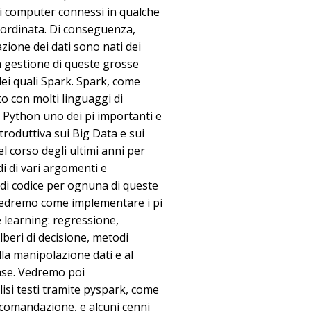
pi computer connessi in qualche
oordinata. Di conseguenza,
azione dei dati sono nati dei
a gestione di queste grosse
 dei quali Spark. Spark, come
o con molti linguaggi di
 Python uno dei pi importanti e
troduttiva sui Big Data e sui
 corso degli ultimi anni per
di di vari argomenti e
di codice per ognuna di queste
e vedremo come implementare i pi
 learning: regressione,
beri di decisione, metodi
la manipolazione dati e al
base. Vedremo poi
isi testi tramite pyspark, come
comandazione, e alcuni cenni