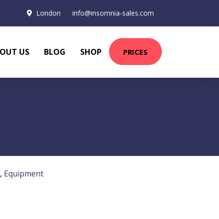
London
info@insomnia-sales.com
OUT US
BLOG
SHOP
PRICES
,
Equipment