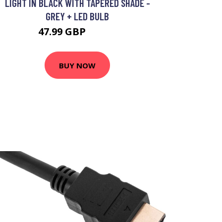
LIGHT IN BLACK WITH TAPERED SHADE -
GREY + LED BULB
47.99 GBP
89.99 GBP
BUY NOW