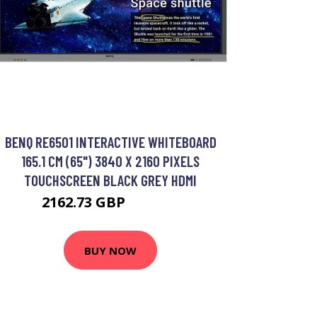
BENQ RE6501 INTERACTIVE WHITEBOARD
165.1 CM (65") 3840 X 2160 PIXELS
TOUCHSCREEN BLACK GREY HDMI
2162.73 GBP
3021.99 GBP
BUY NOW