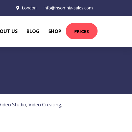
London
info@insomnia-sales.com
OUT US
BLOG
SHOP
PRICES
Video Studio
,
Video Creating
,